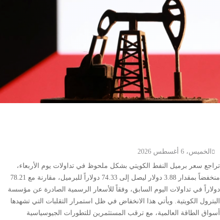
انخفاض سعر برميل النفط الكويتي إلى 74.33 دولار وسط
تباين أسعار الخام العالمية
الخميس، 6 أغسطس 2026
تراجع سعر برميل النفط الكويتي بشكل ملحوظ في تداولات يوم الأربعاء،
منخفضاً بمقدار 3.88 دولار ليصل إلى 74.33 دولاراً للبرميل، مقارنة مع 78.21
دولاراً في تداولات اليوم السابق، وفقاً للأسعار الرسمية الصادرة عن مؤسسة
البترول الكويتية. ويأتي هذا الانخفاض في ظل استمرار التقلبات التي تشهدها
أسواق الطاقة العالمية، مع ترقب المستثمرين للتطورات الجيوسياسية