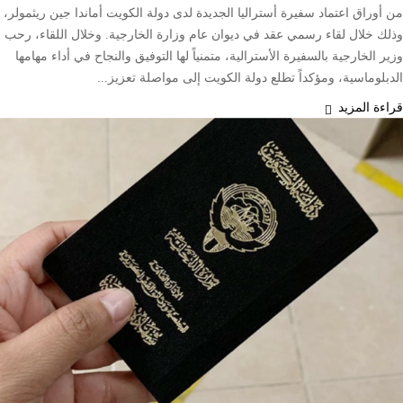
من أوراق اعتماد سفيرة أستراليا الجديدة لدى دولة الكويت أماندا جين ريثمولر،
وذلك خلال لقاء رسمي عقد في ديوان عام وزارة الخارجية. وخلال اللقاء، رحب
وزير الخارجية بالسفيرة الأسترالية، متمنياً لها التوفيق والنجاح في أداء مهامها
الدبلوماسية، ومؤكداً تطلع دولة الكويت إلى مواصلة تعزيز...
قراءة المزيد
محليات