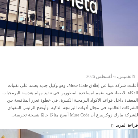
ميتا تطلق Muse Code.. وكيل ذكاء اصطناعي جديد
لتطوير البرمجيات وإدارة المشاريع الضخمة
الخميس، 6 أغسطس 2026
أعلنت شركة ميتا عن إطلاق Muse Code، وهو وكيل جديد يعتمد على تقنيات
الذكاء الاصطناعي، صُمم لمساعدة المطورين في تنفيذ مهام هندسة البرمجيات
المعقدة داخل قواعد الأكواد البرمجية الكبيرة، في خطوة تعزز المنافسة بين
الشركات العالمية في مجال أدوات البرمجة الذكية. وأوضح الرئيس التنفيذي
للشركة مارك زوكربيرغ أن Muse Code أصبح متاحًا حاليًا بنسخة تجريبية...
قراءة المزيد
محليات