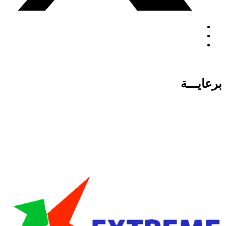
برعايـــة