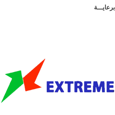
برعايـــة