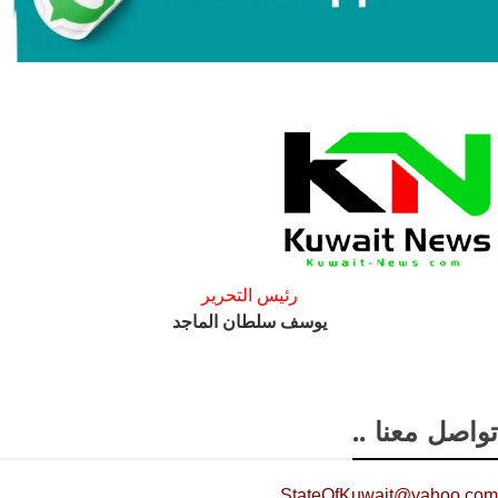
رئيس التحرير
يوسف سلطان الماجد
تواصل معنا ..
StateOfKuwait@yahoo.com