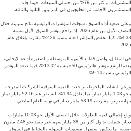
المشتريات، وأكثر من 79% من إجمالي المبيعات، فيما جاء
المستثمرون الأجانب ثم الخليجيون في المرتبتين الثانية والثالثة.
وعلى صعيد أداء السوق، سجلت المؤشرات الرئيسية نتائج متباينة خلال
النصف الأول من عام 2026، إذ تراجع مؤشر السوق الأول بنسبة
4.38%، كما انخفض المؤشر العام بنسبة 2.26% مقارنة بإغلاق عام
2025.
في المقابل، واصل قطاع الأسهم المتوسطة والصغيرة أداءه الإيجابي،
بعدما ارتفع مؤشر «الرئيسي 50» بنسبة 13.02%، فيما صعد المؤشر
الرئيسي بنسبة 9.14%.
ورغم النشاط الملحوظ، تراجعت القيمة السوقية للشركات المدرجة
بنحو 1.03 مليار دينار، بما يعادل 1.94%، لتستقر عند 52.16 مليار دينار
بنهاية يونيو، مقارنة بـ53.19 مليار دينار في نهاية العام الماضي.
وبلغ إجمالي قيمة التداولات خلال النصف الأول نحو 10.03 مليارات
دينار، شملت تداول أكثر من 38 مليار سهم عبر تنفيذ نحو 2.48 مليون
صفقة، ما يعكس استمرار مستويات السيولة والنشاط في السوق.