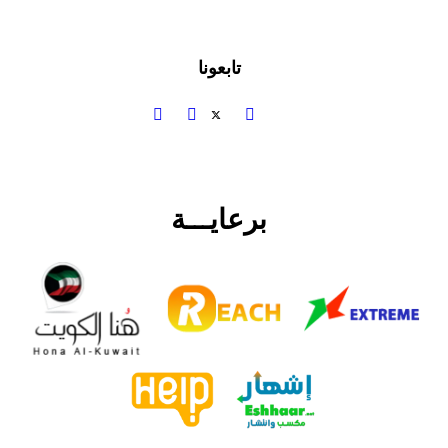
تابعونا
برعايـــة