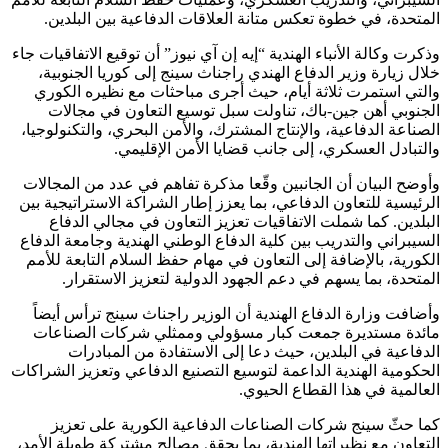
المتحدة، في خطوة تعكس متانة العلاقات الدفاعية بين البلدين.
وذكرت وكالة الأنباء الهندية “إيه إن آي نيوز” أن توقيع الاتفاقيات جاء
خلال زيارة وزير الدفاع الهندي راجناث سينج إلى كوريا الجنوبية،
والتي استمرت ثلاثة أيام، حيث أجرى مباحثات مع نظيره الكوري
الجنوبي أهن جين-باك، تناولت سبل توسيع التعاون في مجالات
الصناعة الدفاعية، والإنتاج المشترك، والأمن البحري، والتكنولوجيا،
والتبادل العسكري، إلى جانب قضايا الأمن الإقليمي.
وأوضح البيان أن الجانبين وقّعا مذكرة تفاهم في عدد من المجالات
الرئيسية للتعاون الدفاعي، بما يعزز إطار الشراكة الاستراتيجية بين
البلدين. كما شملت الاتفاقيات تعزيز التعاون في مجالي الدفاع
السيبراني والتدريب بين كلية الدفاع الوطني الهندية وجامعة الدفاع
الكورية، بالإضافة إلى التعاون في مهام حفظ السلام التابعة للأمم
المتحدة، بما يسهم في دعم الجهود الدولية لتعزيز الاستقرار.
وأضافت وزارة الدفاع الهندية أن الوزير راجناث سينج ترأس أيضاً
مائدة مستديرة جمعت كبار مسؤولي وممثلي شركات الصناعات
الدفاعية في البلدين، حيث دعا إلى الاستفادة من المبادرات
الحكومية الهندية الداعمة لتوسيع التصنيع الدفاعي وتعزيز الشراكات
العالمية في هذا القطاع الحيوي.
كما حثّ سينج شركات الصناعات الدفاعية الكورية على تعزيز
التعاون مع نظيراتها الهندية، بما يحقق مصالح مشتركة طويلة الأمد،