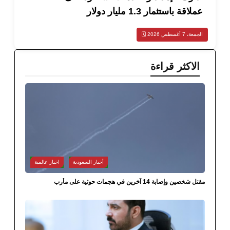
ة باستثمار 1.3 مليار دولار
سطس 2026 🗓️
اكثر قراءة
أخبار السعودية
اخبار عالمية
 وإصابة 14 آخرين في هجمات حوثية على مأرب