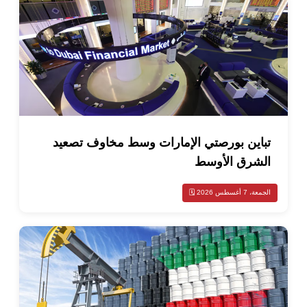
اين بورصتي الإمارات وسط مخاوف تصعيد
شرق الأوسط
سطس 2026 🗓️