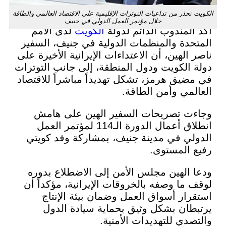
حذر من تداعيات التوترات الإقليمية على الاقتصاد العالمي والطاقة
خلال مؤتمر العمل الدولي في جنيف
لمندوب الدائم لدولة
الكويت
لدى الأمم
دة والمنظمات الدولية في جنيف، السفير
الهين، أن الاعتداءات الإيرانية الأخيرة على
الكويت ودول المنطقة، إلى جانب التوترات
يق هرمز، تشكل تهديداً مباشراً للاقتصاد
مي وأمن الطاقة.
 تصريحات السفير الهين على هامش
انطلاق أعمال الدورة الـ114 لمؤتمر العمل
ي في مدينة جنيف، بمشاركة وفد كويتي
المستوى.
الهين مجلس الأمن إلى الاضطلاع بدوره
ما وصفه بالخروقات الإيرانية، مؤكداً أن
ار أسواق العمل وضمان بيئة الإنتاج
ان بشكل وثيق بحماية سيادة الدول
دي للتهديدات الأمنية.