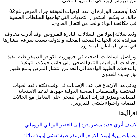
من فيروس إيبولا في 15 مايو الماضي.
كما أوضحت الوزارة أن عدد الوفيات الموثقة جراء المرض بلغ 82
حالة، ما يعكس استمرار التحديات التي تواجهها السلطات الصحية
في مكافحة الوباء والحد من انتقال العدوى.
وتُعد سلالة
إيبولا
من السلالات النادرة للفيروس، وقد أثارت مخاوف
متزايدة لدى الجهات الصحية المحلية والدولية بسبب سرعة انتشارها
في بعض المناطق المتضررة.
وتواصل السلطات الصحية في
جمهورية الكونغو الديمقراطية
تنفيذ
إجراءات المراقبة والتتبع الصحي، إلى جانب حملات التوعية
والتدخلات الطبية الهادفة إلى الحد من انتشار المرض ومنع ظهور
بؤر جديدة للعدوى.
ويأتي هذا الارتفاع في عدد الإصابات في وقت تكثف فيه الجهات
المختصة والمنظمات الصحية الدولية جهودها لدعم الاستجابة
الميدانية وتعزيز قدرات النظام الصحي على التعامل مع الحالات
المصابة واحتواء تفشي الفيروس.
اقرأ أيضًا:
كشف أثري جديد بمصر يعود إلى العصر اليوناني الروماني
إصابات إيبولا
إيبولا
الكونغو الديمقراطية
تفشي إيبولا
سلالة