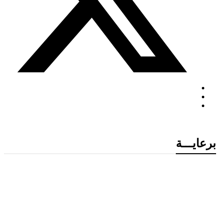
برعايـــة