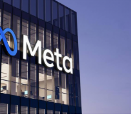
ميتا تطلق Muse Code.. وكيل ذكاء اص
البرمجيات وإدارة المشاريع الضخمة