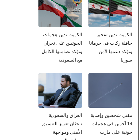
الكويت تدين تفجير
الكويت تدين هجمات
حافلة ركاب في جرمانا
الحوثيين على نجران
وتؤكد دعمها لأمن
وتؤكد تضامنها الكامل
سوريا
مع السعودية
مقتل شخصين وإصابة
العراق والسعودية
14 آخرين في هجمات
تبحثان تعزيز التنسيق
حوثية على مأرب
الأمني ومواجهة