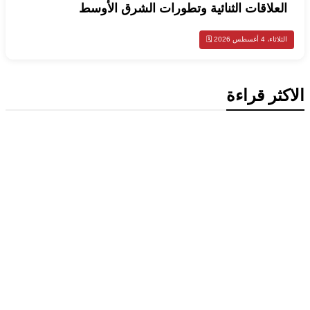
العلاقات الثنائية وتطورات الشرق الأوسط
الثلاثاء، 4 أغسطس 2026 🗓️
الاكثر قراءة
تكنولوجيا
ميتا تطلق Muse Code.. وكيل ذكاء اصطناعي جديد لتطوير
البرمجيات وإدارة المشاريع الضخمة
محليات
وزير الخارجية الكويتي يتسلم أوراق اعتماد سفيرة أستراليا الجديدة
لدى الكويت
محليات
الكويت تنشر قراراً بفقدان الجنسية لـ9 أشخاص وفق المادة 11 من
قانون الجنسية
إقتصاد وأعمال
انخفاض سعر برميل النفط الكويتي إلى 74.33 دولار وسط تباين
أسعار الخام العالمية