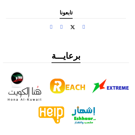
تابعونا
برعايـــة