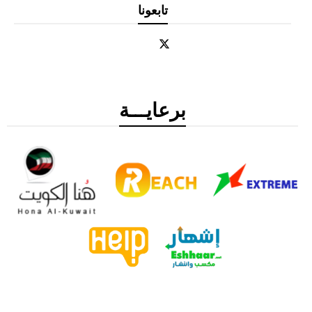
تابعونا
برعايـــة