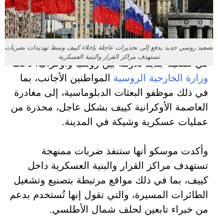
تصعيد روسي جديد يدفع إلى تحذيرات عاجلة بإخلاء كييف وسط تهديدات بضربات
تستهدف مراكز القرار والبنية العسكرية
في تصعيد جديد للأزمة بين روسيا وأوكرانيا، دعت
وزارة الخارجية الروسية
المواطنين الأجانب، بما
في ذلك موظفو البعثات الدبلوماسية، إلى مغادرة
العاصمة الأوكرانية كييف بشكل عاجل، محذرة من
عمليات عسكرية وشيكة في المدينة.
وأكدت موسكو أنها ستنفذ ضربات ممنهجة
تستهدف مراكز القرار والبنية العسكرية داخل
كييف، بما في ذلك مواقع مرتبطة بتصنيع وتشغيل
الطائرات المسيرة، والتي تقول إنها تُستخدم بدعم
من خبراء تابعين لحلف شمال الأطلسي.