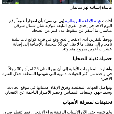
مأساة إنسانية تهز ميانمار
أفادت
هيئة الإذاعة البريطانية
(بي.بي.سي) بأن انفجاراً عنيفاً وقع
اليوم الأحد في إحدى القرى التابعة لـ
ولاية شان
شمال شرقي
ميانمار
، ما أسفر عن سقوط عدد كبير من الضحايا.
ووفقاً للتقرير، أدى الانفجار الذي وقع في قرية كوانج تات ببلدة
نامخام إلى مقتل ما لا يقل عن 55 شخصاً، بالإضافة إلى إصابة
عشرات آخرين بجروح متفاوتة.
حصيلة ثقيلة للضحايا
وأشارت المعلومات الأولية إلى أن بين القتلى 25 امرأة و30 رجلاً،
في واحدة من أكثر الحوادث دموية التي شهدتها المنطقة خلال الفترة
الأخيرة.
وتواصل الجهات المختصة وفرق الإنقاذ عملياتها في موقع الحادث،
وسط جهود لإسعاف المصابين وحصر الأضرار الناجمة عن الانفجار.
تحقيقات لمعرفة الأسباب
ولم تتضح حتى الآن الأسباب الدقيقة وراء الانفجار، فيما يُنتظر صدور