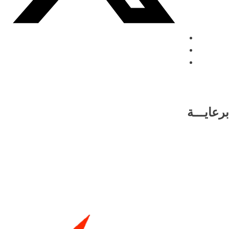
برعايـــة