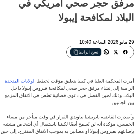
مرفق حجر صحي أمريكي في
البلاد لمكافحة إيبولا
29 مايو 2026 الساعة 10:40
نسخ الرابط
محكمة كينية توقف مؤقتًا خطة أمريكية لإنشاء مركز حجر صحي
لمرضى إيبولا داخل البلاد
أمرت المحكمة العليا في كينيا بتعليق مؤقت لخطط
الولايات المتحدة
الرامية إلى إنشاء مرفق حجر صحي لمكافحة فيروس إيبولا داخل
البلاد، وذلك لحين الفصل في دعوى قضائية تطعن في الاتفاق المزمع
بين الجانبين.
وأصدرت القاضية باتريشيا نياوندي القرار في وقت متأخر من مساء
الخميس، مؤكدة أنه لن يُسمح أيضًا لكينيا باستقبال أي أشخاص مشتبه
بإصابتهم بفيروس إيبولا أو مصابين به بموجب الاتفاق المقترح، إلى حين