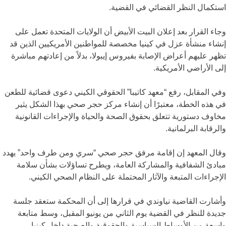
استكمال النظر القضائي في القضية.
وجاء القرار بعد إعلان البيت الأبيض أن الولايات المتحدة تعمل على
إنشاء منشأة عزل في كينيا مخصصة للمواطنين الأمريكيين الذين قد
تظهر عليهم أعراض الإصابة بفيروس إيبولا، بدلاً من إعادتهم مباشرة
إلى الأراضي الأمريكية.
وفي المقابل، رفع “معهد كاتيبا” الحقوقي الكيني دعوى قضائية للطعن
في هذه الخطة، معتبرًا أن إنشاء مركز حجر صحي بهذا الشكل يثير
مخاوف دستورية تتعلق بحقوق الصحة والحياة والإجراءات القانونية
والرقابة البرلمانية.
وقال المعهد إن إقامة مرفق حجر صحي “سري ومن طرف واحد” يهدد
مبادئ الشفافية والمشاركة العامة، ويطرح تساؤلات بشأن سلامة
الإجراءات المتبعة والآثار المحتملة على النظام الصحي الكيني.
وأشارت القاضية نياوندي في قرارها إلى أن المحكمة ستعقد جلسة
جديدة للنظر في القضية يوم الثاني من يونيو المقبل، وسط متابعة
واسعة من الأوساط السياسية والحقوقية والصحية داخل كينيا.