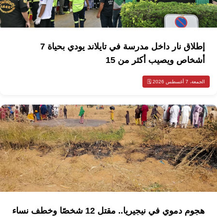
إطلاق نار داخل مدرسة في تايلاند يودي بحياة 7
أشخاص ويصيب أكثر من 15
الجمعة، 7 أغسطس 2026 🗓️
هجوم دموي في نيجيريا.. مقتل 12 شخصًا وخطف نساء