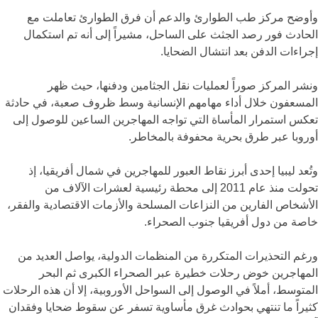
وأوضح
مركز طب الطوارئ والدعم
أن فرق الطوارئ تعاملت مع
الحادث فور رصد الجثث على الساحل، مشيراً إلى أنه تم استكمال
إجراءات الدفن بعد انتشال الضحايا.
ونشر المركز صوراً لعمليات نقل الجثامين ودفنها، حيث ظهر
المسعفون خلال أداء مهامهم الإنسانية وسط ظروف صعبة، في حادثة
تعكس استمرار المأساة التي تواجه المهاجرين الساعين للوصول إلى
أوروبا عبر طرق بحرية محفوفة بالمخاطر.
وتُعد ليبيا إحدى أبرز نقاط العبور للمهاجرين في شمال أفريقيا، إذ
تحولت منذ عام 2011 إلى محطة رئيسية لعشرات الآلاف من
الأشخاص الفارين من النزاعات المسلحة والأزمات الاقتصادية والفقر،
خاصة من دول أفريقيا جنوب الصحراء.
ورغم التحذيرات المتكررة من المنظمات الدولية، يواصل العديد من
المهاجرين خوض رحلات خطيرة عبر الصحراء الكبرى ثم البحر
المتوسط، أملاً في الوصول إلى السواحل الأوروبية، إلا أن هذه الرحلات
كثيراً ما تنتهي بحوادث غرق مأساوية تسفر عن سقوط ضحايا وفقدان