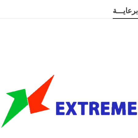
برعايـــة