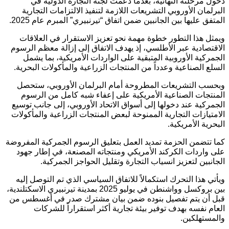
دخول مرحلته النهائية، بعدما دعمت لجنة التجارة الدولية في
البرلمان الأوروبي التشريعات اللازمة لتنفيذ الالتزامات التجارية
المتفق عليها بين الجانبين ضمن اتفاق “تيرنبيري” المبرم عام 2025.
ويمثل هذا التطور خطوة مهمة نحو تعزيز الاستقرار في العلاقات
الاقتصادية عبر الأطلسي، إذ يهدف الاتفاق إلى إزالة معظم الرسوم
الجمركية الأوروبية المتبقية على الواردات الأمريكية، بما يشمل
السلع الصناعية وعدداً من المنتجات الزراعية والمأكولات البحرية.
وبحسب التشريعات المطروحة أمام البرلمان الأوروبي، ستحصل
المنتجات الصناعية الأمريكية على إعفاء شبه كامل من الرسوم
الجمركية عند دخولها إلى أسواق الاتحاد الأوروبي، إلى جانب توسيع
الامتيازات التجارية الممنوحة لبعض المنتجات الزراعية والمأكولات
البحرية الأمريكية.
كما تتضمن الحزمة تمديد العمل بتعليق الرسوم الجمركية المفروضة
على واردات الكركند الأمريكي ومنتجاته المصنعة، في إطار جهود
الجانبين لتعزيز انسياب التجارة وتقليل الحواجز الجمركية.
ويأتي هذا التحرك استكمالاً للاتفاق السياسي الذي تم التوصل إليه
بين بروكسل وواشنطن في يوليو 2025 بمدينة تيرنبيري الاسكتلندية،
قبل أن يتم تفصيل بنوده ضمن بيان مشترك صدر في أغسطس من
العام نفسه بهدف توفير بيئة تجارية أكثر استقراراً للشركات
والمستهلكين.