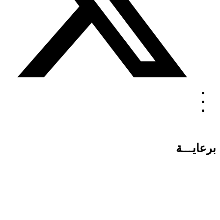
برعايـــة