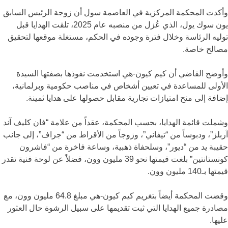
وأكدت المحكمة المركزية في العاصمة سول أن زوجة الرئيس السابق
يون سوك يول، الذي عُزل من منصبه عام 2025، تلقت الهدايا قبل
توليه الرئاسة وخلال فترة وجوده في الحكم، مستغلة موقعها لتحقيق
مصالح خاصة.
وأوضح القاضي أن كيم كيون-هي استخدمت نفوذها بصفتها السيدة
الأولى للمساعدة في تعيين أشخاص في مناصب حكومية وبرلمانية،
إضافة إلى منح امتيازات تجارية مقابل حصولها على هدايا ثمينة.
وشملت قائمة الهدايا، بحسب المحكمة، عقداً من علامة “فان كليف آند
آربلز”، ودبوساً من “تيفاني”، وزوجاً من الأقراط من “جراف”، إلى جانب
حقيبة يد من “ديور”، وسلحفاة ذهبية، وساعة فاخرة من “فاشرون
كونستانتين” بلغت قيمتها نحو 39 مليون وون، فضلاً عن لوحة فنية تقدر
قيمتها بـ140 مليون وون.
وقضت المحكمة أيضاً بتغريم كيم كيون-هي مبلغ 64.8 مليون وون، مع
مصادرة جميع الهدايا التي ثبت تقديمها على سبيل الرشوة حال العثور
عليها.