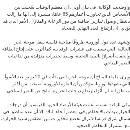
وأوضحت الوكالة، في بيان أولي، أن معظم الوفيات سُجلت بين
الأشخاص الذين تجاوزت أعمارهم 65 عامًا، مشيرة إلى أنها ما زالت
بانتظار وصول تقارير إضافية من دور الرعاية والمنازل، الأمر الذي قد
يؤدي إلى ارتفاع العدد النهائي للضحايا.
وتشهد عدة دول أوروبية ظروفًا مناخية قاسية بفعل موجة الحر
الحالية، التي تسببت في عشرات الوفيات، كما أثرت على إنتاج الطاقة
وألحقت أضرارًا بالبنية التحتية، وسط تحذيرات متزايدة من تداعيات
التغير المناخي.
ويرى علماء المناخ أن موجة الحر، التي بدأت في 20 يونيو، تعد الأسوأ
التي تشهدها أوروبا، مؤكدين أن القارة الأوروبية أصبحت من أكثر
مناطق العالم تأثرًا بارتفاع درجات الحرارة الناتج عن التغير المناخي.
وفي الوقت نفسه، أعلنت هيئة الأرصاد الجوية الفرنسية أن درجات
الحرارة بدأت بالانخفاض في معظم أنحاء البلاد، إلا أن عدة مناطق في
شمال شرق فرنسا لا تزال تخضع لتحذيرات من الطقس شديد الحرارة،
مع استمرار المخاطر الصحية.