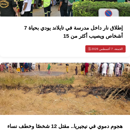
إطلاق نار داخل مدرسة في تايلاند يودي بحياة 7
أشخاص ويصيب أكثر من 15
الجمعة، 7 أغسطس 2026 🗓️
هجوم دموي في نيجيريا.. مقتل 12 شخصًا وخطف نساء