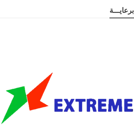
برعايـــة