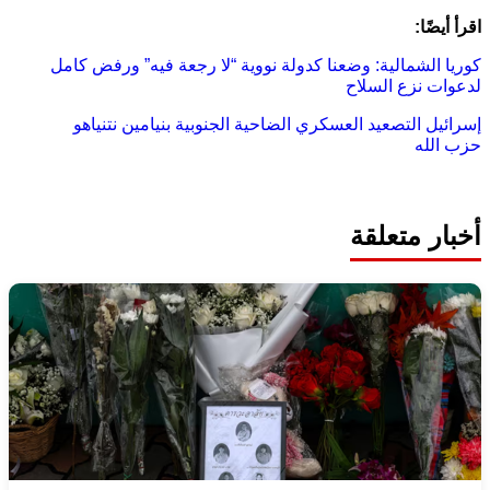
اقرأ أيضًا:
كوريا الشمالية: وضعنا كدولة نووية “لا رجعة فيه” ورفض كامل
لدعوات نزع السلاح
إسرائيل
التصعيد العسكري
الضاحية الجنوبية
بنيامين نتنياهو
حزب الله
أخبار متعلقة