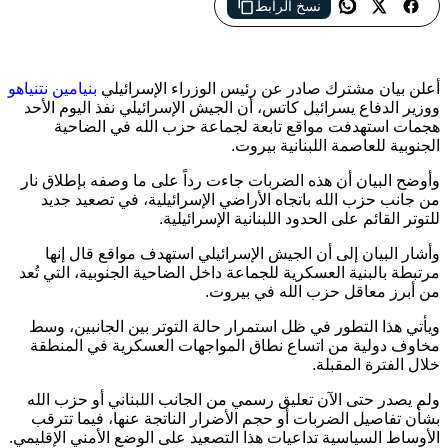
نسخ الرابط
إسرائيل تعلن تنفيذ ضربات على أهداف تابعة لحزب الله في الضاحية
الجنوبية لبيروت رداً على إطلاق نار باتجاه أراضيها
أعلن بيان مشترك صادر عن رئيس الوزراء الإسرائيلي
بنيامين نتنياهو
ووزير الدفاع يسرائيل كاتس، أن الجيش الإسرائيلي نفذ اليوم الأحد
هجمات استهدفت مواقع تابعة لجماعة حزب الله في الضاحية
الجنوبية للعاصمة اللبنانية بيروت.
وأوضح البيان أن هذه الضربات جاءت رداً على ما وصفه بإطلاق نار
من جانب حزب الله باتجاه الأراضي الإسرائيلية، في تصعيد جديد
للتوتر القائم على الحدود اللبنانية الإسرائيلية.
وأشار البيان إلى أن الجيش الإسرائيلي استهدف مواقع قال إنها
مرتبطة بالبنية العسكرية للجماعة داخل الضاحية الجنوبية، التي تُعد
من أبرز معاقل حزب الله في بيروت.
ويأتي هذا التطور في ظل استمرار حالة التوتر بين الجانبين، وسط
مخاوف دولية من اتساع نطاق المواجهات العسكرية في المنطقة
خلال الفترة المقبلة.
ولم يصدر حتى الآن تعليق رسمي من الجانب اللبناني أو حزب الله
بشأن تفاصيل الضربات أو حجم الأضرار الناتجة عنها، فيما تترقب
الأوساط السياسية تداعيات هذا التصعيد على الوضع الأمني الإقليمي.