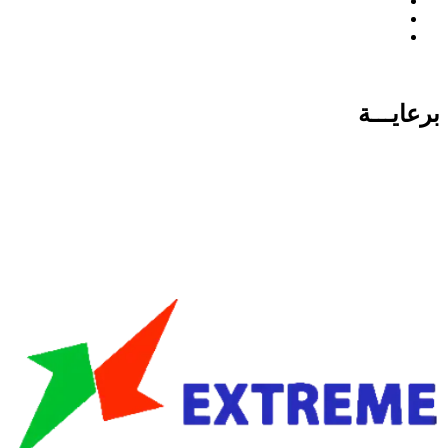
برعايـــة