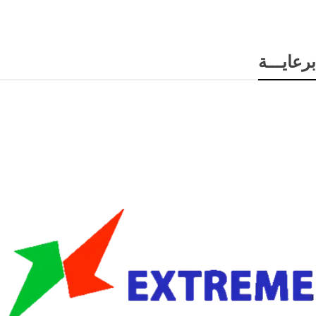
برعايـــة