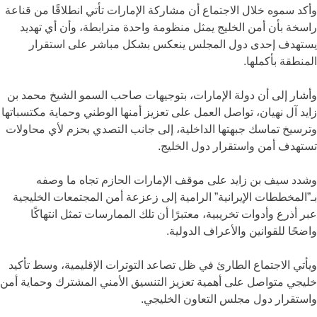
وأكد سموه خلال الاجتماع أن مشاركة الإمارات تأتي انطلاقًا من قناعة
راسخة بأن أمن الخليج يمثل منظومة واحدة مترابطة، وأن أي تهديد
يستهدف إحدى دول المجلس ينعكس بشكل مباشر على استقرار
المنطقة بأكملها.
وأشار إلى أن دولة الإمارات، بتوجيهات صاحب السمو الشيخ
محمد بن
زايد آل نهيان
، تواصل العمل على تعزيز أمنها الوطني وحماية مكتسباتها
وترسيخ تماسك جبهتها الداخلية، إلى جانب التصدي بحزم لأي محاولات
تستهدف أمن واستقرار دول الخليج.
وشدد سيف بن زايد على موقف الإمارات الحازم تجاه ما وصفه
بـ”المخططات الإيرانية” الرامية إلى زعزعة أمن المجتمعات الخليجية
عبر أذرع وأدوات تخريبية، معتبرًا أن تلك الممارسات تمثل انتهاكًا
واضحًا للقوانين والأعراف الدولية.
ويأتي الاجتماع الطارئ في ظل تصاعد التوترات الإقليمية، وسط تأكيد
خليجي متواصل على أهمية تعزيز التنسيق الأمني المشترك وحماية أمن
واستقرار دول مجلس التعاون الخليجي.