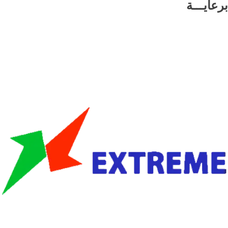
برعايـــة