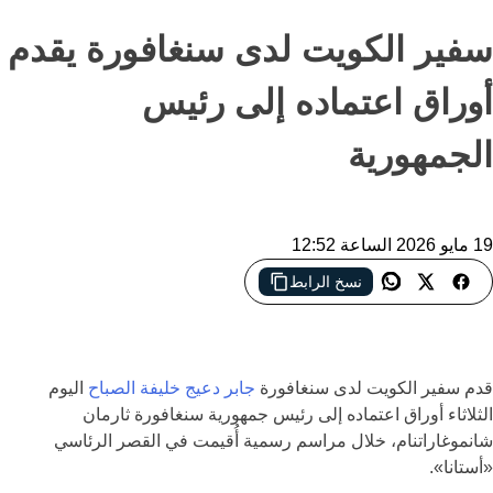
سفير الكويت لدى سنغافورة يقدم
أوراق اعتماده إلى رئيس
الجمهورية
19 مايو 2026 الساعة 12:52
نسخ الرابط
سفير الكويت الجديد لدى سنغافورة يؤكد عمق العلاقات الثنائية ويبحث
توسيع التعاون في القطاعات الحيوية
قدم سفير
الكويت
لدى
سنغافورة
جابر دعيج خليفة الصباح
اليوم
الثلاثاء أوراق اعتماده إلى رئيس جمهورية سنغافورة
ثارمان
شانموغاراتنام
، خلال مراسم رسمية أُقيمت في القصر الرئاسي
«أستانا».