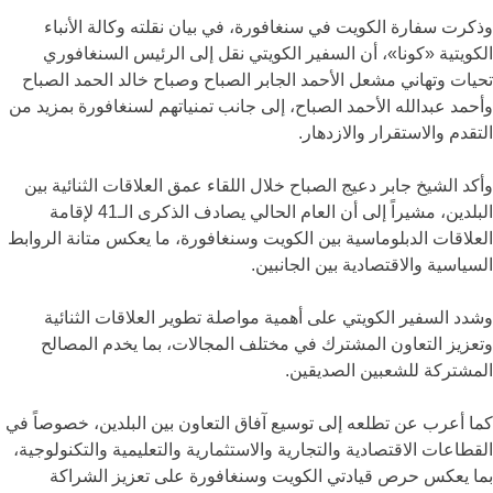
وذكرت سفارة الكويت في سنغافورة، في بيان نقلته وكالة الأنباء
الكويتية «كونا»، أن السفير الكويتي نقل إلى الرئيس السنغافوري
تحيات وتهاني
مشعل الأحمد الجابر الصباح
و
صباح خالد الحمد الصباح
و
أحمد عبدالله الأحمد الصباح
، إلى جانب تمنياتهم لسنغافورة بمزيد من
التقدم والاستقرار والازدهار.
وأكد الشيخ جابر دعيج الصباح خلال اللقاء عمق العلاقات الثنائية بين
البلدين، مشيراً إلى أن العام الحالي يصادف الذكرى الـ41 لإقامة
العلاقات الدبلوماسية بين الكويت وسنغافورة، ما يعكس متانة الروابط
السياسية والاقتصادية بين الجانبين.
وشدد السفير الكويتي على أهمية مواصلة تطوير العلاقات الثنائية
وتعزيز التعاون المشترك في مختلف المجالات، بما يخدم المصالح
المشتركة للشعبين الصديقين.
كما أعرب عن تطلعه إلى توسيع آفاق التعاون بين البلدين، خصوصاً في
القطاعات الاقتصادية والتجارية والاستثمارية والتعليمية والتكنولوجية،
بما يعكس حرص قيادتي الكويت وسنغافورة على تعزيز الشراكة