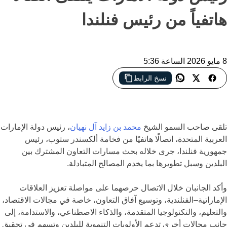
هاتفياً من رئيس فنلندا
8 مايو 2026 الساعة 5:36
نسخ الرابط
اتصال دبلوماسي يعزز العلاقات الإماراتية الفنلندية
تلقى صاحب السمو الشيخ
محمد بن زايد آل نهيان
، رئيس دولة الإمارات
العربية المتحدة، اتصالًا هاتفيًا من فخامة ألكسندر ستوب، رئيس
جمهورية فنلندا، جرى خلاله بحث مسارات التعاون المشترك بين
البلدين وسبل تطويرها بما يخدم المصالح المتبادلة.
وأكد الجانبان خلال الاتصال حرصهما على مواصلة تعزيز العلاقات
الإماراتية–الفنلندية، وتوسيع آفاق التعاون، خاصة في مجالات الاقتصاد،
والتعليم، والتكنولوجيا المتقدمة، والذكاء الاصطناعي، والاستدامة، إلى
جانب مجالات أخرى تدعم الأولويات التنموية للبلدين وتسهم في تحقيق