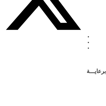
برعايـــة