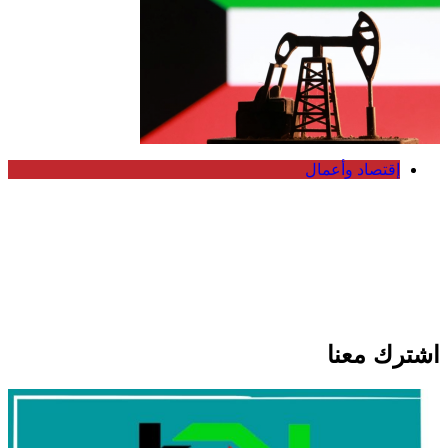
إقتصاد وأعمال
انخفاض سعر برميل النفط الكويتي إلى
74.33 دولار وسط تباين أسعار الخام
العالمية
اشترك معنا