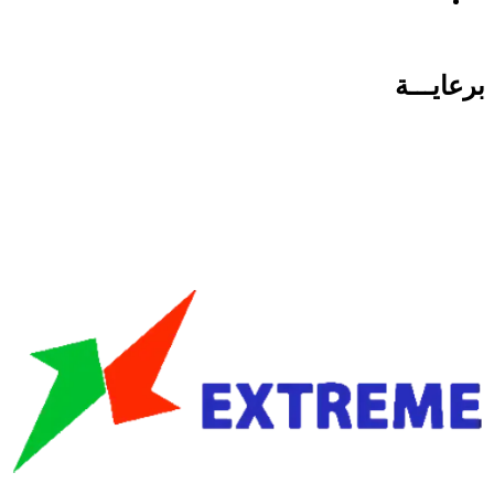
برعايـــة