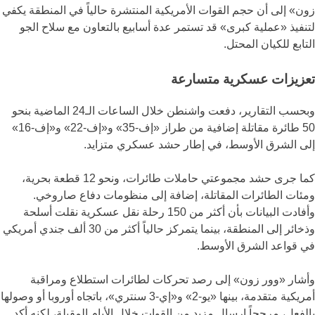
زون» إلى أن حجم القوات الأمريكية المنتشرة حالياً في المنطقة يكفي
لتنفيذ «عملية كبرى» قد تستمر عدة أسابيع بالتعاون مع سلاح الجو
التابع للكيان المحتل.
تعزيزات عسكرية متسارعة
وبحسب التقارير، دفعت واشنطن خلال الساعات الـ24 الماضية بنحو
50 طائرة مقاتلة إضافية من طراز «إف-35» و«إف-22» و«إف-16»
إلى الشرق الأوسط، في إطار حشد عسكري متزايد.
كما جرى حشد مجموعتي حاملات طائرات، ونحو 12 قطعة بحرية،
ومئات الطائرات المقاتلة، إضافة إلى منظومات دفاع صاروخي.
وأفادت البيانات بأن أكثر من 150 رحلة نقل عسكرية نقلت أسلحة
وذخائر إلى المنطقة، بينما يتمركز حالياً أكثر من 30 ألف جندي أمريكي
في قواعد الشرق الأوسط.
وأشار «وور زون» إلى رصد تحركات لطائرات استطلاع ومراقبة
أمريكية متقدمة، بينها «يو-2» و«إي-3 سنتري»، باتجاه أوروبا أو وصولها
بالفعل، مرجحاً إرسال مزيد من القوات خلال الأيام المقبلة، لكنه أكد