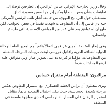
وقال وزير الخارجية الإيراني عباس عراقجي إن الطرفين توصلا إلى
تفاهمات بشأن بعض القضايا يمكن إدراجها ضمن مسودة اتفاق
مستقبلي حول البرنامج النووي. من جانبه، أشار نائب الرئيس الأمريكي
جيه دي فانس إلى أن المفاوضات شهدت تقدماً في بعض الجوانب، لكن
طهران لم توافق بعد على عدد من المواقف الأساسية التي طرحتها
واشنطن.
وفي إطار المتابعة، أجرى عراقجي اتصالاً هاتفياً مع المدير العام للوكالة
الدولية للطاقة الذرية رافائيل غروسي لبحث ترتيبات المرحلة المقبلة
من المفاوضات، مؤكداً تركيز بلاده على تطوير إطار أولي متوافق عليه
لدفع المحادثات قدماً.
مراقبون: المنطقة أمام مفترق حساس
ويرى محللون أن تزامن الحشد العسكري مع استمرار التفاوض يعكس
مرحلة شديدة الحساسية، حيث يبقى احتمال التصعيد قائماً، مقابل
استمرار الرهان على المسار الدبلوماسي لتفادي مواجهة واسعة في
المنطقة.