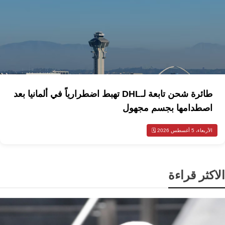
طائرة شحن تابعة لـDHL تهبط اضطرارياً في ألمانيا بعد
اصطدامها بجسم مجهول
الأربعاء، 5 أغسطس 2026 🗓️
الاكثر قراءة