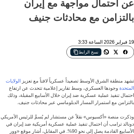
عن احتمال مواجهة مع إيران
بالتزامن مع محادثات جنيف
19 فبراير 2026 الساعة 3:33
نسخ الرابط
تعزيزات عسكرية أمريكية مكثفة في الشرق الأوسط بالتزامن مع
استمرار المحادثات النووية بين واشنطن وطهران في جنيف
تشهد منطقة الشرق الأوسط تصعيداً عسكرياً لافتاً مع تعزيز
الولايات
المتحدة
وجودها العسكري، وسط تقارير إعلامية تتحدث عن ارتفاع
احتمال تنفيذ عملية عسكرية ضد إيران خلال الأسابيع المقبلة، وذلك
بالتزامن مع استمرار المسار الدبلوماسي عبر محادثات جنيف.
وذكرت منصة «أكسيوس» نقلاً عن مستشار لم يُسمَّ للرئيس الأمريكي
دونالد ترامب أن احتمال تنفيذ عملية عسكرية أمريكية ضد إيران في
الأسابيع القادمة يصل إلى نحو 90%. في المقابل، أشار موقع «وور