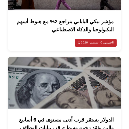
مؤشر نيكي الياباني يتراجع 2% مع هبوط أسهم
كنولوجيا والذكاء الاصطناعي
أغسطس 2026 🗓️
الدولار يستقر قرب أدنى مستوى في 6 أسابيع
لين يفقد زخمه وسط ترقب بيانات الوظائف