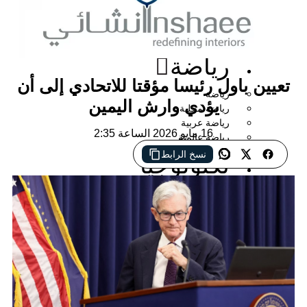
إقتصاد
وأعمال
رياضة
 باول رئيسا مؤقتا للاتحادي إلى أن
رياضة
يؤدي وارش اليمين
رياضة محلية
رياضة عربية
16 مايو 2026 الساعة 2:35
رياضة عالمية
نسخ الرابط
تكنولوجيا
ثقافة
وفنون
المرأة
منوعات