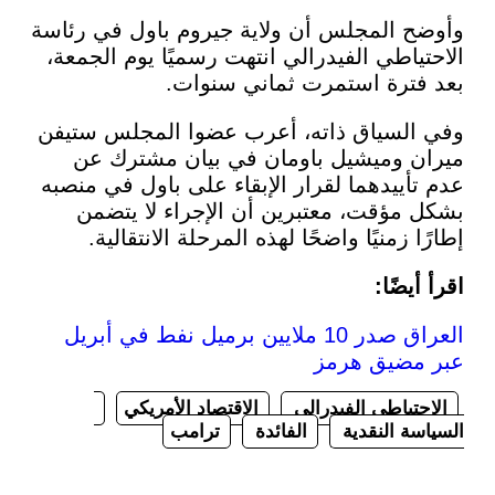
 المجلس أن ولاية جيروم باول في رئاسة
ياطي الفيدرالي انتهت رسميًا يوم الجمعة،
ترة استمرت ثماني سنوات.
لسياق ذاته، أعرب عضوا المجلس ستيفن
 وميشيل باومان في بيان مشترك عن
أييدهما لقرار الإبقاء على باول في منصبه
مؤقت، معتبرين أن الإجراء لا يتضمن
 زمنيًا واضحًا لهذه المرحلة الانتقالية.
يضًا:
العراق صدر 10 ملايين برميل نفط في أبريل
مضيق هرمز
تياطي الفيدرالي
الاقتصاد الأمريكي
ة النقدية
الفائدة
ترامب