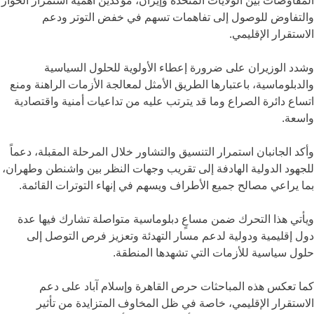
المفاوضات بين الولايات المتحدة وإيران، مؤكدين أهمية استمرار الحوار
والتفاوض للوصول إلى تفاهمات تسهم في خفض التوتر ودعم
الاستقرار الإقليمي.
وشدد الوزيران على ضرورة إعطاء الأولوية للحلول السياسية
والدبلوماسية، باعتبارها الطريق الأمثل لمعالجة الأزمات الراهنة ومنع
اتساع دائرة الصراع وما قد يترتب عليه من تداعيات أمنية واقتصادية
واسعة.
وأكد الجانبان استمرار التنسيق والتشاور خلال المرحلة المقبلة، دعماً
للجهود الدولية الهادفة إلى تقريب وجهات النظر بين واشنطن وطهران،
بما يراعي مصالح جميع الأطراف ويسهم في إنهاء التوترات القائمة.
ويأتي هذا التحرك ضمن مساعٍ دبلوماسية متواصلة تشارك فيها عدة
دول إقليمية ودولية لدعم مسار التهدئة وتعزيز فرص التوصل إلى
حلول سياسية للأزمات التي تشهدها المنطقة.
كما تعكس هذه المباحثات حرص القاهرة وإسلام آباد على دعم
الاستقرار الإقليمي، خاصة في ظل المخاوف المتزايدة من تأثير