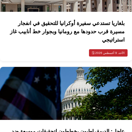
بلغاريا تستدعي سفيرة أوكرانيا للتحقيق في انفجار
مسيرة قرب حدودها مع رومانيا وبجوار خط أنابيب غاز
استراتيجي
الأحد، 9 أغسطس 2026 🗓️
عاجل: الديمقراطيون يخططون لتحقيقات موسعة ضد