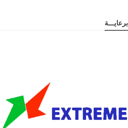
برعايـــة