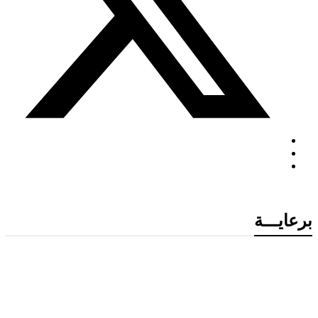
برعايـــة