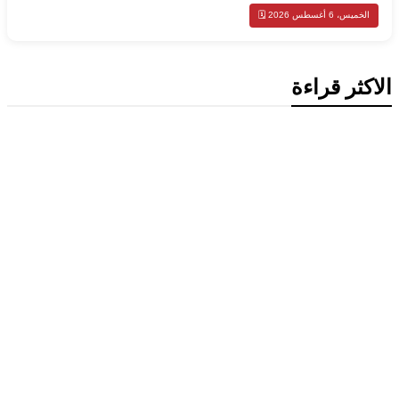
الخميس، 6 أغسطس 2026 🗓️
الاكثر قراءة
محليات
الكويت تدين تفجير حافلة ركاب في جرمانا
وتؤكد دعمها لأمن سوريا
محليات
الكويت تدين هجمات الحوثيين على نجران
وتؤكد تضامنها الكامل مع السعودية
أخبار السعودية
اخبار عالمية
مقتل شخصين وإصابة 14 آخرين في هجمات
حوثية على مأرب
أخبار السعودية
اخبار عالمية
العراق والسعودية تبحثان تعزيز التنسيق