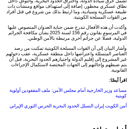
تشمل خرق سيادة الدولة، واختراق الحدود البحرية، والتوغل داخل
نطاق عسكري محظور، إضافة إلى استهداف مواقع ومنشآت ذات
طبيعة عسكرية وسيادية، وما ارتبط بذلك من شروع في قتل أفراد
من القوات المسلحة الكويتية.
وأكدت أن هذه الأفعال تندرج ضمن جناية العدوان المنصوص عليها
في المرسوم بقانون رقم 156 لسنة 2025 بشأن مكافحة الجرائم
الدولية، فضلًا عن جرائم أخرى مرتبطة بالأمن الوطني.
وأشار البيان إلى أن القوات المسلحة الكويتية تمكنت من رصد
العناصر المتسللة واعتراضها داخل منطقة عسكرية، عقب دخولهم
غير المشروع إلى إقليم الدولة واجتيازهم الحدود البحرية، قبل أن
يتم ضبطهم وإحالتهم إلى الجهات المختصة لاستكمال الإجراءات
القانونية.
اقرأ أيضًا:
مساعد وزير الخارجية أمام مجلس الأمن: ملف المفقودين أولوية
كويتية
أمن الكويت
إيران
التسلل
الحدود البحرية
الحرس الثوري الإيراني