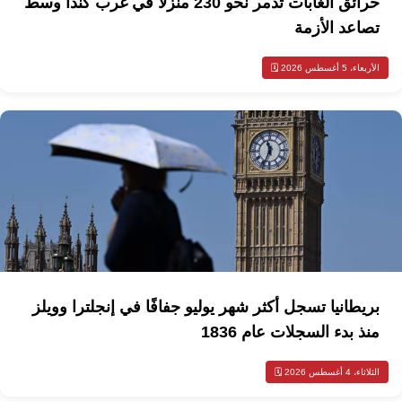
حرائق الغابات تدمر نحو 230 منزلاً في غرب كندا وسط
تصاعد الأزمة
الأربعاء، 5 أغسطس 2026 🗓️
بريطانيا تسجل أكثر شهر يوليو جفافًا في إنجلترا وويلز
منذ بدء السجلات عام 1836
الثلاثاء، 4 أغسطس 2026 🗓️