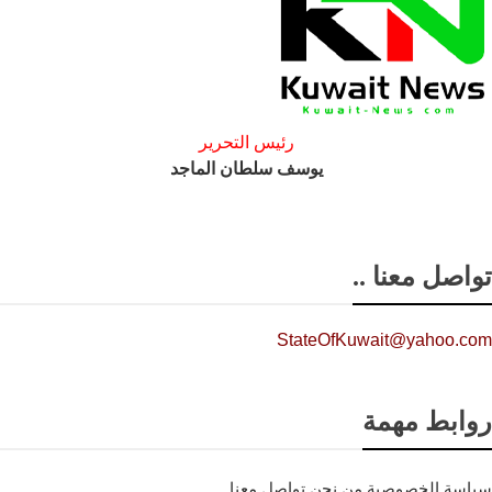
رئيس التحرير
يوسف سلطان الماجد
تواصل معنا ..
StateOfKuwait@yahoo.com
روابط مهمة
سياسة الخصوصية
من نحن
تواصل معنا