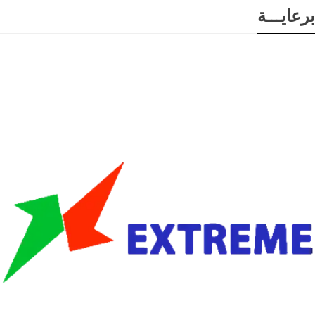
برعايـــة