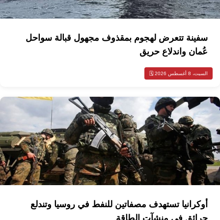
سفينة تتعرض لهجوم بمقذوف مجهول قبالة سواحل
عُمان واندلاع حريق
السبت، 8 أغسطس 2026 🗓️
أوكرانيا تستهدف مصفاتين للنفط في روسيا وتندلع
حرائق في منشآت الطاقة