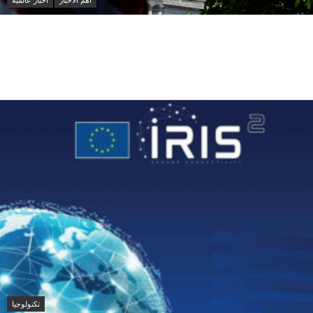
عاجل: الديمقراطيون يخططون لتحقيقات
موسعة ضد ترامب والشركات المرتبطة به
حال استعادة أغلبية مجلس النواب
تكنولوجيا