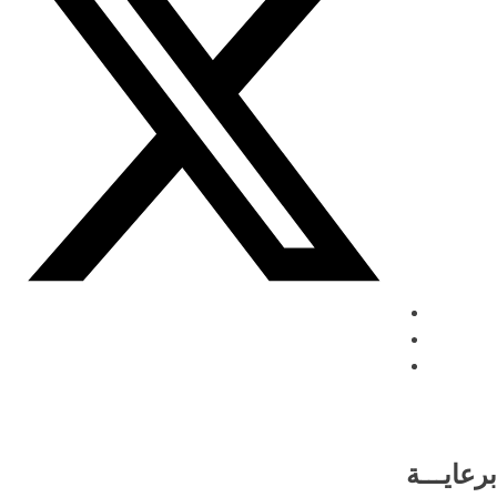
برعايـــة