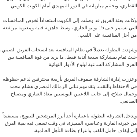
القطري، ويختتم مبارياته في الدور التمهيدي أمام الكويت الكويتي.
وكانت بعثة الفريق قد وصلت إلى الكويت استعداداً لخوض المنافسات
التي تستمر حتى 15 يونيو الجاري، وسط جاهزية فنية ومعنوية مرتفعة
من أجل المنافسة على اللقب.
وشهدت البطولة تعديلاً في نظام المنافسة بعد انسحاب الفريق الصيني،
حيث تقام بمشاركة سبعة أندية فقط، ما يزيد من قوة المنافسة بين
الفرق المشاركة الساعية لبلوغ الأدوار النهائية.
وعززت إدارة الشارقة صفوف الفريق بأربعة محترفين لدعم حظوظه
في الاحتفاظ باللقب، يتقدمهم ثنائي الزمالك المصري هشام محمد
وجمال صلاح، إلى جانب اللاعبين التونسيين معاذ العياري ومصباح
الصانعي.
ويدخل الشارقة البطولة باعتباره أحد أبرز المرشحين للتتويج، مستفيداً
من خبرته القارية وعناصره المميزة، في وقت تسعى فيه بقية الفرق
إلى إيقاف حامل اللقب وانتزاع بطاقة التأهل العالمية.