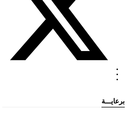
برعايـــة