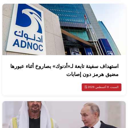
استهداف سفينة تابعة لـ«أدنوك» بصاروخ أثناء عبورها
مضيق هرمز دون إصابات
السبت، 8 أغسطس 2026 🗓️