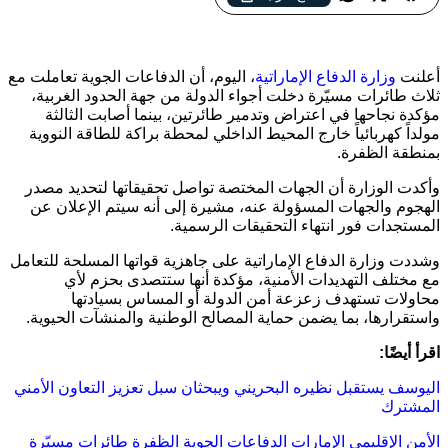
الإمارات تعلن التصدي لمسيرات قرب محطة براكة النووية في
الظفرة
أعلنت
وزارة الدفاع الإماراتية
، اليوم، أن الدفاعات الجوية تعاملت مع
ثلاث طائرات مسيّرة دخلت أجواء الدولة من جهة الحدود الغربية،
مؤكدة نجاحها في اعتراض وتدمير طائرتين، بينما أصابت الثالثة
مولداً كهربائياً خارج المحيط الداخلي لمحطة براكة للطاقة النووية
بمنطقة الظفرة.
وأكدت الوزارة أن الجهات المختصة تواصل تحقيقاتها لتحديد مصدر
الهجوم والجهات المسؤولة عنه، مشيرة إلى أنه سيتم الإعلان عن
المستجدات فور انتهاء التحقيقات الرسمية.
وشددت وزارة الدفاع الإماراتية على جاهزية قواتها المسلحة للتعامل
مع مختلف التهديدات الأمنية، مؤكدة أنها ستتصدى بحزم لأي
محاولات تستهدف زعزعة أمن الدولة أو المساس بسيادتها
واستقرارها، بما يضمن حماية المصالح الوطنية والمنشآت الحيوية.
اقرأ أيضًا:
اليوسف يستقبل نظيره البحريني ويبحثان سبل تعزيز التعاون الأمني
المشترك
الأمن الإقليمي
الإمارات
الدفاعات الجوية
الظفرة
طائرات مسيّرة