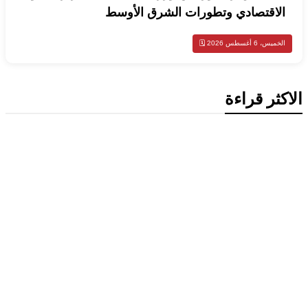
الاقتصادي وتطورات الشرق الأوسط
الخميس، 6 أغسطس 2026 🗓️
الاكثر قراءة
محليات
وزيرا خارجية الكويت وعُمان يبحثان
التطورات الإقليمية وأمن الملاحة البحرية
محليات
الكويت ترحب بإدانة مجلس الأمن لهجمات
الحوثيين على السعودية والسفن التجارية
اخبار عالمية
الصين ترفع حالة التأهب في آنهوي مع
اقتراب إعصار دولفين وأمطار غزيرة