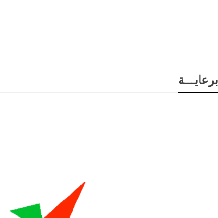
برعايـــة