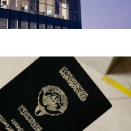
ميتا تطلق Muse Code.. وكيل ذكاء اص
البرمجيات وإدارة المشاريع الضخمة