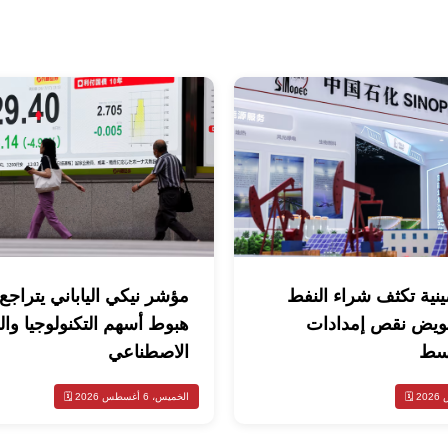
نية تكثف شراء النفط
ويض نقص إمدادات
هبوط أسهم التكنولوجيا وال
وسط
الاصطناعي
الخميس، 6 أغسطس 2026 🗓️