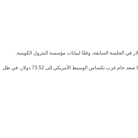
وجاء هذا الصعود بالتوازي مع مكاسب واسعة في أسواق الطاقة العالمية، حيث ارتفعت العقود الآجلة لخام برنت إلى 78.02 دولار للبرميل، فيما صعد خام غرب تكساس الوسيط الأمريكي إلى 73.52 دولار، في ظل