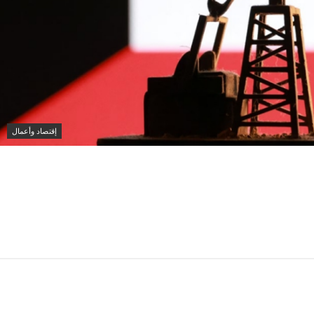
إقتصاد وأعمال
انخفاض سعر برميل النفط الكويتي إلى 74.33 دولار وسط تباين