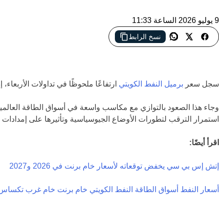
9 يوليو 2026 الساعة 11:33
نسخ الرابط
واصل النفط الكويتي مكاسبه بالتزامن مع ارتفاع أسعار الخام في الأسواق
سجل سعر
برميل النفط الكويتي
ارتفاعًا ملحوظًا في تداولات الأربعاء، إذ صعد بمقدار 4.36 دولار ليبلغ 76.03 دولار للبرميل، مقارنة بـ71.67 دولار في الجلسة ال
استمرار الترقب لتطورات الأوضاع الجيوسياسية وتأثيرها على إمدادات ال
اقرأ أيضًا:
إتش إس بي سي يخفض توقعاته لأسعار خام برنت في 2026 و2027
أسعار النفط
أسواق الطاقة
النفط الكويتي
خام برنت
خام غرب تكساس