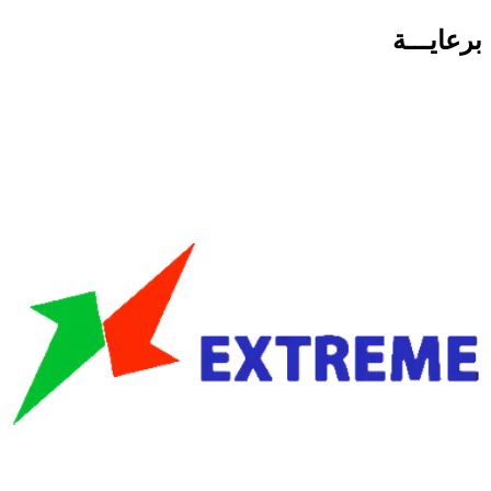
برعايـــة