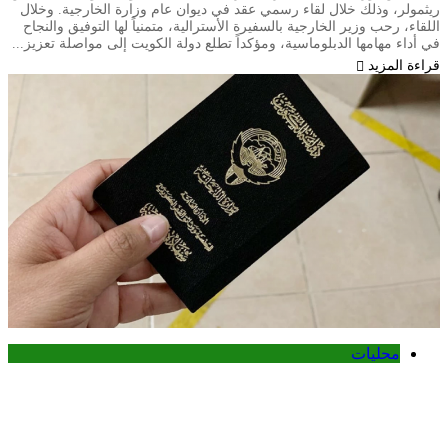
ريثمولر، وذلك خلال لقاء رسمي عقد في ديوان عام وزارة الخارجية. وخلال
اللقاء، رحب وزير الخارجية بالسفيرة الأسترالية، متمنياً لها التوفيق والنجاح
في أداء مهامها الدبلوماسية، ومؤكداً تطلع دولة الكويت إلى مواصلة تعزيز...
قراءة المزيد
محليات
الكويت تنشر قراراً بفقدان الجنسية لـ9
أشخاص وفق المادة 11 من قانون الجنسية