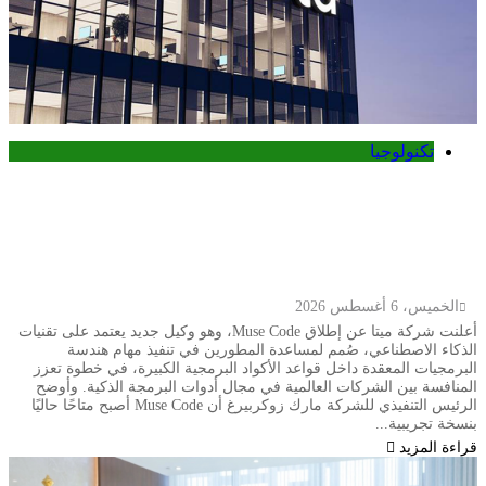
تكنولوجيا
ميتا تطلق Muse Code.. وكيل ذكاء
اصطناعي جديد لتطوير البرمجيات وإدارة
المشاريع الضخمة
الخميس، 6 أغسطس 2026
أعلنت شركة ميتا عن إطلاق Muse Code، وهو وكيل جديد يعتمد على تقنيات
الذكاء الاصطناعي، صُمم لمساعدة المطورين في تنفيذ مهام هندسة
البرمجيات المعقدة داخل قواعد الأكواد البرمجية الكبيرة، في خطوة تعزز
المنافسة بين الشركات العالمية في مجال أدوات البرمجة الذكية. وأوضح
الرئيس التنفيذي للشركة مارك زوكربيرغ أن Muse Code أصبح متاحًا حاليًا
بنسخة تجريبية...
قراءة المزيد