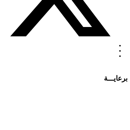
برعايـــة