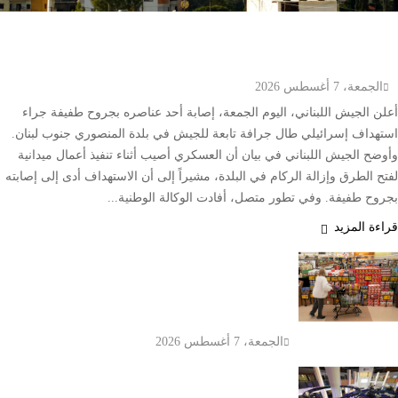
إصابة عسكري لبناني في استهداف إسرائيلي لجرافة
بالمنصوري جنوب لبنان
الجمعة، 7 أغسطس 2026
أعلن الجيش اللبناني، اليوم الجمعة، إصابة أحد عناصره بجروح طفيفة جراء
استهداف إسرائيلي طال جرافة تابعة للجيش في بلدة المنصوري جنوب لبنان.
وأوضح الجيش اللبناني في بيان أن العسكري أصيب أثناء تنفيذ أعمال ميدانية
لفتح الطرق وإزالة الركام في البلدة، مشيراً إلى أن الاستهداف أدى إلى إصابته
بجروح طفيفة. وفي تطور متصل، أفادت الوكالة الوطنية...
قراءة المزيد
أسعار الغذاء العالمية تسجل أعلى
مستوى منذ 2023 بدعم من القمح
والزيوت
الجمعة، 7 أغسطس 2026
تباين بورصتي الإمارات وسط مخاوف