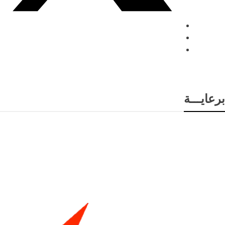
برعايـــة