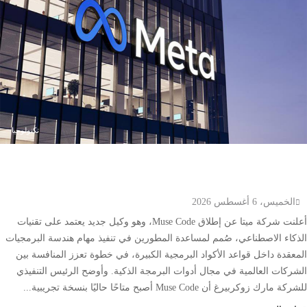
تكنولوجيا
ميتا تطلق Muse Code.. وكيل ذكاء اصطناعي جديد
لتطوير البرمجيات وإدارة المشاريع الضخمة
الخميس، 6 أغسطس 2026
أعلنت شركة ميتا عن إطلاق Muse Code، وهو وكيل جديد يعتمد على تقنيات
الذكاء الاصطناعي، صُمم لمساعدة المطورين في تنفيذ مهام هندسة البرمجيات
المعقدة داخل قواعد الأكواد البرمجية الكبيرة، في خطوة تعزز المنافسة بين
الشركات العالمية في مجال أدوات البرمجة الذكية. وأوضح الرئيس التنفيذي
للشركة مارك زوكربيرغ أن Muse Code أصبح متاحًا حاليًا بنسخة تجريبية...