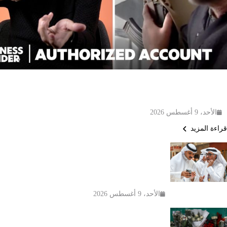
فيديو
How CIA Black Ops Actually Work | Authorized
Account | Insider
الأحد، 9 أغسطس 2026
قراءة المزيد
الكويت تطلق المرحلة الثانية من حملة
«اصنع مستقبلك» لدعم طلبة البعثات
الداخلية
الأحد، 9 أغسطس 2026
تايلاند تكشف تفاصيل جديدة عن إطلاق