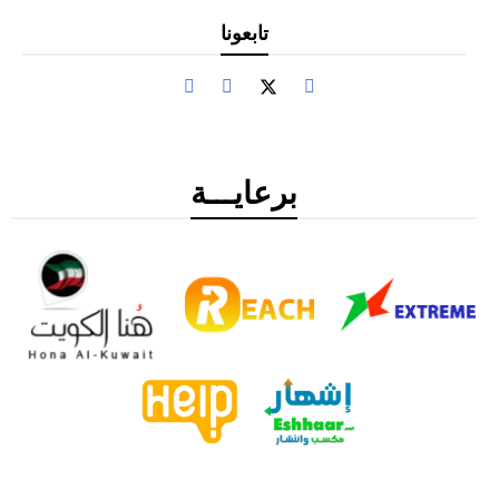
تابعونا
برعايـــة