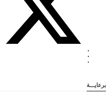
برعايـــة