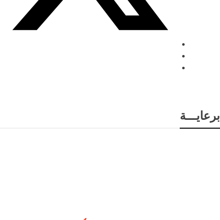
برعايـــة