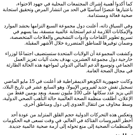
كما أكدوا أهمية إشراك المجتمعات المحلية في جهود الاحتواء،
باعتبارها عنصرًا أساسيًا في الحد من انتشار المرض وتحقيق استجابة
صحية فعالة ومستدامة.
وفي السياق ذاته، أعلنت دول مجموعة السبع التزامها بحشد الموارد
والإمكانات اللازمة لدعم استجابة عالمية منسقة، بما يسهم في
تسريع تطوير اللقاحات وأدوات التشخيص والعلاجات المتخصصة،
وضمان توفيرها للمناطق المتضررة خلال الأشهر المقبلة.
وكشفت المجموعة أن الولايات المتحدة ستستضيف اجتماعًا لوزراء
خارجية دول مجموعة العشرين، بهدف بحث آليات تعزيز العمل
الجماعي وتوسيع الدعم المالي الدولي لمواجهة هذه الحالة الطارئة
في مجال الصحة العامة.
وكانت جمهورية الكونغو الديمقراطية قد أعلنت في 15 مايو الماضي
تسجيل تفشٍ جديد لفيروس الإيبولا، وهو السابع عشر في تاريخ البلاد،
التي يزيد عدد سكانها على 100 مليون نسمة. وبعد يومين فقط من
الإعلان، أطلقت منظمة الصحة العالمية حالة التأهب الصحي الدولية،
وسط مخاوف من انتقال العدوى إلى دول ومناطق أخرى.
وتعكس هذه التحركات الدولية حجم القلق المتزايد من عودة أحد
أخطر الفيروسات الفتاكة في العالم، في وقت تسعى فيه الحكومات
والمنظمات الصحية إلى منع تحوله إلى أزمة صحية عالمية جديدة.