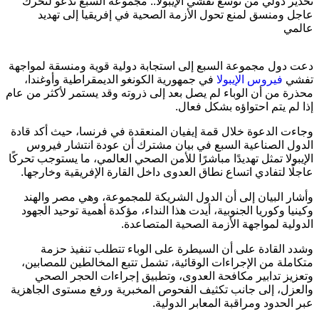
تحذير دولي من توسع تفشي الإيبولا.. مجموعة السبع تدعو لتحرك
عاجل ومنسق لمنع تحول الأزمة الصحية في إفريقيا إلى تهديد
عالمي
دعت دول مجموعة السبع إلى استجابة دولية قوية ومنسقة لمواجهة
تفشي
فيروس الإيبولا
في جمهورية الكونغو الديمقراطية وأوغندا،
محذرة من أن الوباء لم يصل بعد إلى ذروته وقد يستمر لأكثر من عام
إذا لم يتم احتواؤه بشكل فعال.
وجاءت الدعوة خلال قمة إيفيان المنعقدة في فرنسا، حيث أكد قادة
الدول الصناعية السبع في بيان مشترك أن عودة انتشار فيروس
الإيبولا تمثل تهديدًا مباشرًا للأمن الصحي العالمي، ما يستوجب تحركًا
عاجلًا لتفادي اتساع نطاق العدوى داخل القارة الإفريقية وخارجها.
وأشار البيان إلى أن الدول الشريكة للمجموعة، وهي مصر والهند
وكينيا وكوريا الجنوبية، أيدت هذا النداء، مؤكدة أهمية توحيد الجهود
الدولية لمواجهة الأزمة الصحية المتصاعدة.
وشدد القادة على أن السيطرة على الوباء تتطلب تنفيذ حزمة
متكاملة من الإجراءات الوقائية، تشمل تتبع المخالطين للمصابين،
وتعزيز تدابير مكافحة العدوى، وتطبيق إجراءات الحجر الصحي
والعزل، إلى جانب تكثيف الفحوص المخبرية ورفع مستوى الجاهزية
عبر الحدود ومراقبة المعابر الدولية.