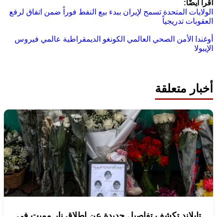
اقرأ أيضًا:
الولايات المتحدة تسمح لإيران ببدء بيع النفط فوراً ضمن اتفاق لرفع
العقوبات تدريجياً
أوغندا
الأمن الصحي العالمي
الكونغو الديمقراطية
عالمي
فيروس
الإيبولا
أخبار متعلقة
تايلاند تكشف تفاصيل جديدة عن إطلاق نار مميت في