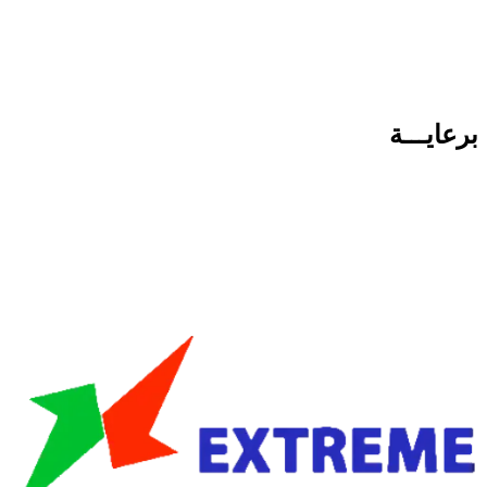
برعايـــة