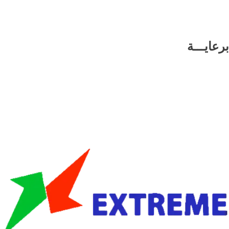
برعايـــة