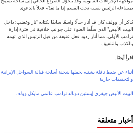
مواجهة الإجراءات القانونية وقد يتحوّل الصراع الحالي إلى ساحة تسمح
بمساءلة الرئيس نفسه تحت القسم إذا ما تقدّم فعلاً بالدعوى.
يُذكر أن وولف كان قد أثار جدلًا واسعًا سابقًا بكتابه “نار وغضب: داخل
البيت الأبيض” الذي سلّط الضوء على جوانب خلافية في فترة إدارة
ترامب الأولى، مما أثار ردود فعل عنيفة من قبل الرئيس الذي اتهمه
بالكذب والتلفيق.
اقرأ أيضًا:
أنباء عن ضبط ناقلة يشتبه بحملها شحنة أسلحة قبالة السواحل الإيرانية
والتحقيقات جارية
البيت الأبيض
جيفري إبستين
دونالد ترامب
عالمي
مايكل وولف
أخبار متعلقة