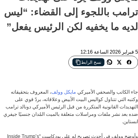
ترامب باللجوء إلى القضاء: “ليس
لديه ما يخفيه لكن الرئيس يفعل”
5 فبراير 2026 الساعة 12:16
نسخ الرابط
تصعيد جديد بين الصحفي الأميركي مايكل وولف والرئيس الأميركي
دونالد ترامب على خلفية ملفات جيفري إبستين
جاء الكاتب والصحفي الأميركي
مايكل وولف
، المعروف بتحقيقاته
وكتبه التي تتناول كواليس البيت الأبيض وعلاقاته، بردّ قوي على
التهديدات القانونية المتكررة من قبل الرئيس الأميركي دونالد ترامب
ضده بعد نشر ملفات ومراسلات متعلقة بالميت المُدان جنسيًا جيفري
ابستاين.
وأوضح وولف في أحدث تصريح له على بودكاست “Inside Trump’s