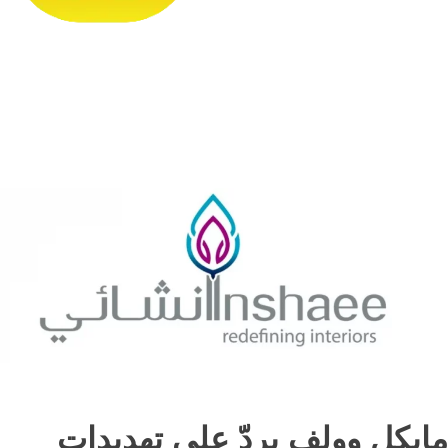
مايكل وولف يردّ على تهديدات