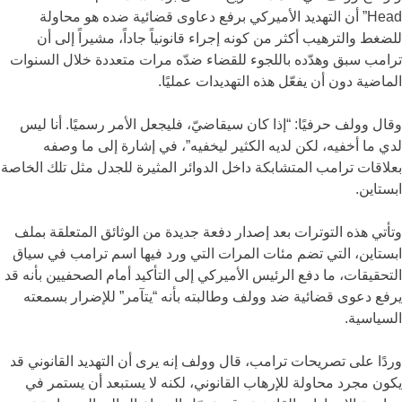
Head” أن التهديد الأميركي برفع دعاوى قضائية ضده هو محاولة
للضغط والترهيب أكثر من كونه إجراء قانونياً جاداً، مشيراً إلى أن
ترامب سبق وهدّده باللجوء للقضاء ضدّه مرات متعددة خلال السنوات
الماضية دون أن يفعّل هذه التهديدات عمليًا.
وقال وولف حرفيًا: “إذا كان سيقاضيّ، فليجعل الأمر رسميًا. أنا ليس
لدي ما أخفيه، لكن لديه الكثير ليخفيه”، في إشارة إلى ما وصفه
بعلاقات ترامب المتشابكة داخل الدوائر المثيرة للجدل مثل تلك الخاصة
ابستاين.
وتأتي هذه التوترات بعد إصدار دفعة جديدة من الوثائق المتعلقة بملف
ابستاين، التي تضم مئات المرات التي ورد فيها اسم ترامب في سياق
التحقيقات، ما دفع الرئيس الأميركي إلى التأكيد أمام الصحفيين بأنه قد
يرفع دعوى قضائية ضد وولف وطالبته بأنه “يتآمر” للإضرار بسمعته
السياسية.
وردًا على تصريحات ترامب، قال وولف إنه يرى أن التهديد القانوني قد
يكون مجرد محاولة للإرهاب القانوني، لكنه لا يستبعد أن يستمر في