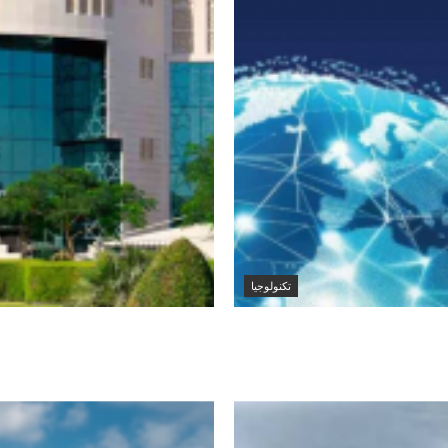
تكنولوجيا
الاتحاد الأوروبي يسرّع إطلاق «أيريس 2» ويضيف 66 قمراً صناعياً
الإمارات تدين استهد
بإعادة فتحه