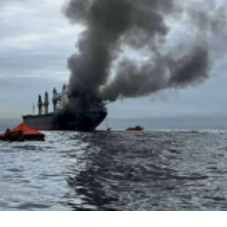
سفينة تتعرض لهجوم بمقذوف مجهول قبالة سوا