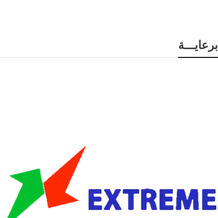
برعايـــة