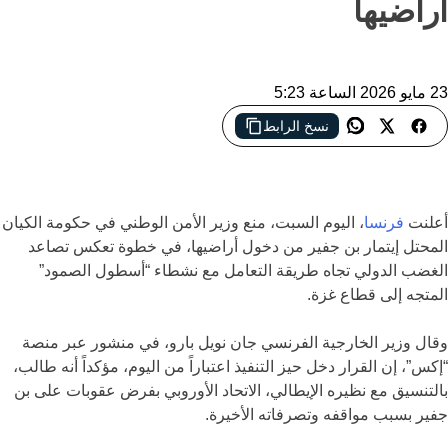
أراضيها
23 مايو 2026 الساعة 5:23
نسخ الرابط
فرنسا تمنع بن جفير من دخول أراضيها
أعلنت
فرنسا
، اليوم السبت، منع وزير الأمن الوطني في حكومة الكيان
المحتل إيتمار بن جفير من دخول أراضيها، في خطوة تعكس تصاعد
الغضب الدولي تجاه طريقة التعامل مع نشطاء “أسطول الصمود”
المتجه إلى قطاع غزة.
وقال وزير الخارجية الفرنسي جان نويل بارو، في منشور عبر منصة
“إكس”، إن القرار دخل حيز التنفيذ اعتباراً من اليوم، مؤكداً أنه طالب،
بالتنسيق مع نظيره الإيطالي، الاتحاد الأوروبي بفرض عقوبات على بن
جفير بسبب مواقفه وتصرفاته الأخيرة.