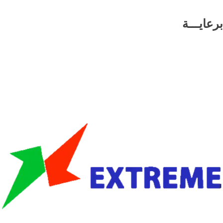
برعايـــة