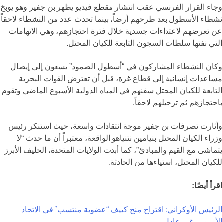
وجاء القرار الفرنسي عقب انتشار مقطع فيديو يظهر بن جفير وهو يوبخ
نشطاء الأسطول بعد طرحهم أرضاً، بينما تحدث عدد من النشطاء لاحقاً
عن تعرضهم لاعتداءات جسدية خلال فترة احتجازهم، وهي الاتهامات
التي نفتها سلطات السجون التابعة للكيان المحتل.
وكان النشطاء المشاركون في “أسطول الصمود” يسعون إلى إيصال
مساعدات إنسانية إلى قطاع غزة، قبل أن تعترض القوات البحرية
التابعة للكيان المحتل سفنهم في المياه الدولية الأسبوع الماضي وتقوم
باحتجازهم ثم ترحيلهم لاحقاً.
وأثارت تصرفات بن جفير موجة انتقادات واسعة، حيث استنكر رئيس
وزراء الكيان المحتل بنيامين نتنياهو الواقعة، معتبراً أن ما حدث “لا
يتماشى مع القيم والمبادئ”، كما أبدت الولايات المتحدة، الحليف الأبرز
للكيان المحتل، استياءها من الحادثة.
اقرأ أيضًا:
الرئيس الأوكراني: اقتراح منح كييف “عضوية منتسب” في الاتحاد
الأوروبي غير عادل