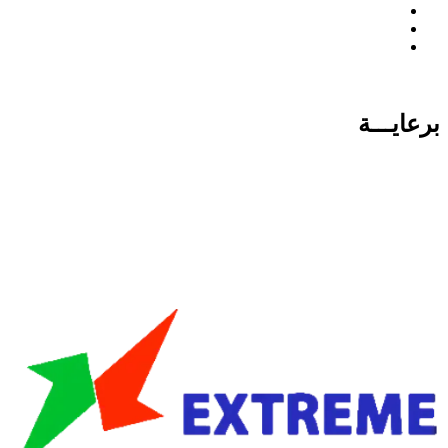
برعايـــة