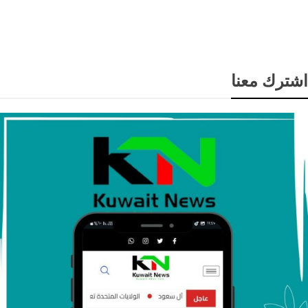
زلزال بقوة 5 درجات يضرب ألاسكا الأمريكية دون خسائر
بشرية أو مادية
اشترك معنا