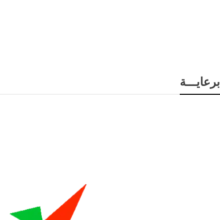
برعايـــة